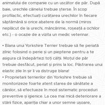
animalului de companie cu un uscător de păr. După
baie, urechile câinelui trebuie șterse. În scop
profilactic, efectuați curățarea urechilor în fiecare
săptămână si orice abatere de la normă (miros
neplăcut de la urechi, mâncărime, roșeață a ochilor
etc.) - o ocazie de a vizita un medic veterinar.
• Blana unui Yorkshire Terrier trebuie să fie periată
zilnic folosind o perie și un pieptene pentru a te
asigura că îndepărtezi toți câlții. Moțul de păr
trebuie desfăcut, periat și prins la loc. Păstrarea unui
elastic zile în șir îi va distruge blana!
• Proprietarii terrierilor din Yorkshire trebuie să
monitorizeze foarte atent starea de sănătate a
câinilor, să efectueze în mod sistematic proceduri
preventive și igienice. La cea mai mică deteriorare a
stării fizice, apariția chiar a unor semne ușoare,