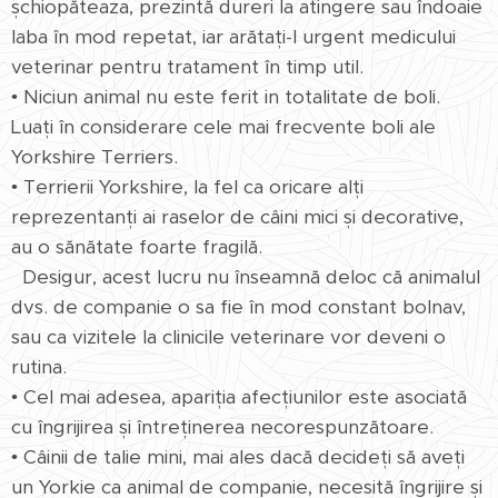
șchiopăteaza, prezintă dureri la atingere sau îndoaie
laba în mod repetat, iar arătați-l urgent medicului
veterinar pentru tratament în timp util.
• Niciun animal nu este ferit in totalitate de boli.
Luați în considerare cele mai frecvente boli ale
Yorkshire Terriers.
• Terrierii Yorkshire, la fel ca oricare alți
reprezentanți ai raselor de câini mici și decorative,
au o sănătate foarte fragilă.
Desigur, acest lucru nu înseamnă deloc că animalul
dvs. de companie o sa fie în mod constant bolnav,
sau ca vizitele la clinicile veterinare vor deveni o
rutina.
• Cel mai adesea, apariția afecțiunilor este asociată
cu îngrijirea și întreținerea necorespunzătoare.
• Câinii de talie mini, mai ales dacă decideți să aveți
un Yorkie ca animal de companie, necesită îngrijire și