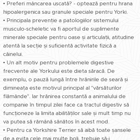
• Preferi mâncarea uscată? - optează pentru hrana
hipoalergenica sau granule speciale pentru Yorki.
• Principala prevenție a patologiilor sistemului
musculo-scheletic va fi aportul de suplimente
minerale speciale pentru oase și articulații, atitudine
atentă la secție și suficientă activitate fizică a
câinelui.
• Un alt motiv pentru problemele digestive
frecvente ale Yorkului este dieta săracă. De
exemplu, o pauză lungă între hrănirile de seară și
dimineața este motivul principal al "vărsăturilor
flămânde". Iar hrănirea constantă a animalului de
companie în timpul zilei face ca tractul digestiv să
funcționeze la limita abilităților sale și mult timp nu
va putea să rămână sănătos în acest mod.
• Pentru ca Yorkshire Terrier să aibă toate șansele
de a evita cele mai multe boli, trebuie să-i