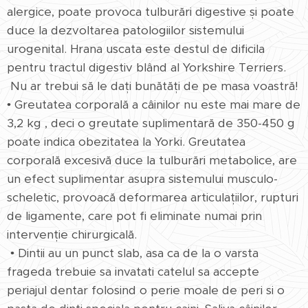
alergice, poate provoca tulburări digestive și poate
duce la dezvoltarea patologiilor sistemului
urogenital. Hrana uscata este destul de dificila
pentru tractul digestiv blând al Yorkshire Terriers.
Nu ar trebui să le dați bunătăți de pe masa voastră!
• Greutatea corporală a câinilor nu este mai mare de
3,2 kg , deci o greutate suplimentară de 350-450 g
poate indica obezitatea la Yorki. Greutatea
corporală excesivă duce la tulburări metabolice, are
un efect suplimentar asupra sistemului musculo-
scheletic, provoacă deformarea articulațiilor, rupturi
de ligamente, care pot fi eliminate numai prin
intervenție chirurgicală.
• Dintii au un punct slab, asa ca de la o varsta
frageda trebuie sa invatati catelul sa accepte
periajul dentar folosind o perie moale de peri si o