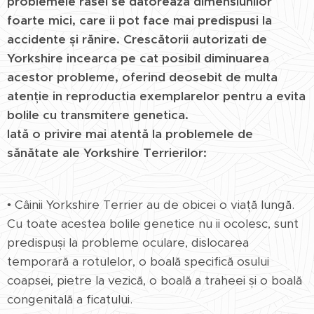
problemele rasei se datorează dimensiunilor
foarte mici, care ii pot face mai predispusi la
accidente și rănire. Crescătorii autorizati de
Yorkshire incearca pe cat posibil diminuarea
acestor probleme, oferind deosebit de multa
atenție in reproductia exemplarelor pentru a evita
bolile cu transmitere genetica.
Iată o privire mai atentă la problemele de
sănătate ale Yorkshire Terrierilor:
• Câinii Yorkshire Terrier au de obicei o viață lungă.
Cu toate acestea bolile genetice nu ii ocolesc, sunt
predispuși la probleme oculare, dislocarea
temporară a rotulelor, o boală specifică osului
coapsei, pietre la vezică, o boală a traheei și o boală
congenitală a ficatului.