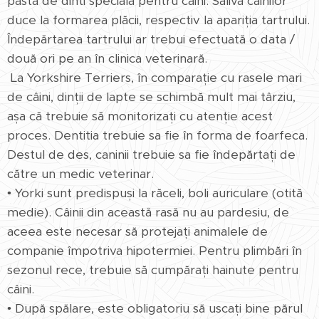
pasta de dinti speciala pentru caini. Saliva câinilor
duce la formarea plăcii, respectiv la apariția tartrului.
Îndepărtarea tartrului ar trebui efectuată o data /
două ori pe an în clinica veterinară.
La Yorkshire Terriers, în comparație cu rasele mari
de câini, dinții de lapte se schimbă mult mai târziu,
așa că trebuie să monitorizați cu atenție acest
proces. Dentitia trebuie sa fie în forma de foarfeca.
Destul de des, caninii trebuie sa fie îndepărtați de
către un medic veterinar.
• Yorki sunt predispuși la răceli, boli auriculare (otită
medie). Câinii din această rasă nu au pardesiu, de
aceea este necesar să protejați animalele de
companie împotriva hipotermiei. Pentru plimbări în
sezonul rece, trebuie să cumpărați hainute pentru
câini.
• După spălare, este obligatoriu să uscați bine părul