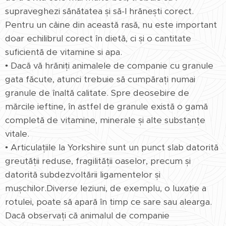
supraveghezi sănătatea și să-l hrănești corect.
Pentru un câine din această rasă, nu este important
doar echilibrul corect în dietă, ci și o cantitate
suficientă de vitamine si apa.
• Dacă vă hrăniți animalele de companie cu granule
gata făcute, atunci trebuie să cumpărați numai
granule de înaltă calitate. Spre deosebire de
mărcile ieftine, în astfel de granule există o gamă
completă de vitamine, minerale și alte substanțe
vitale.
• Articulațiile la Yorkshire sunt un punct slab datorită
greutății reduse, fragilității oaselor, precum și
datorită subdezvoltării ligamentelor și
mușchilor.Diverse leziuni, de exemplu, o luxație a
rotulei, poate să apară în timp ce sare sau alearga.
Dacă observați că animalul de companie