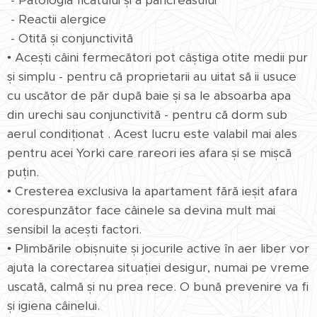
- Patologia ficatului și a pancreasului
- Reactii alergice
- Otită și conjunctivită
• Acești câini fermecători pot câștiga otite medii pur
și simplu - pentru că proprietarii au uitat să ii usuce
cu uscător de păr după baie și sa le absoarba apa
din urechi sau conjunctivită - pentru că dorm sub
aerul condiționat . Acest lucru este valabil mai ales
pentru acei Yorki care rareori ies afara și se mișcă
puțin.
• Cresterea exclusiva la apartament fără ieșit afara
corespunzător face câinele sa devina mult mai
sensibil la acești factori.
• Plimbările obișnuite și jocurile active în aer liber vor
ajuta la corectarea situației desigur, numai pe vreme
uscată, calmă și nu prea rece. O bună prevenire va fi
și igiena câinelui.