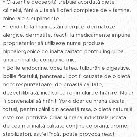
• O atenție deosebită trebuie acordată dietei
câinelui, fără a uita să îi oferi complexe de vitamine,
minerale și suplimente.
• Tendința la manifestări alergice, dermatoze
alergice, dermatite, reacții la medicamente impune
proprietarilor să utilizeze numai produse
hipoalergenice de înaltă calitate pentru îngrijirea
unui animal de companie mic.
• Bolile endocrine, obezitatea, tulburările digestive,
bolile ficatului, pancreasul pot fi cauzate de o dietă
necorespunzătoare, de proastă calitate,
dezechilibrată, încălcarea regimului de hrănire. Nu ar
fi convenabil să hrăniți Yorki doar cu hrana uscata,
totuși, pentru câinii din această rasă, o dietă naturală
este mai potrivită. Chiar și hrana industrială uscată
de cea mai înaltă calitate conține coloranți, arome,
stabilizatori, astfel încât poate provoca reacții